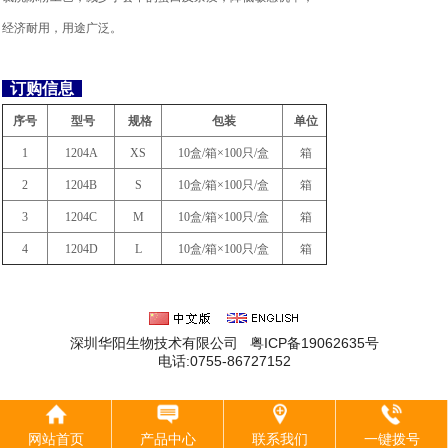
经济耐用，用途广泛。
订购信息
序号
型号
规格
包装
单位
1
1204A
XS
10盒/箱×100只/盒
箱
2
1204B
S
10盒/箱×100只/盒
箱
3
1204C
M
10盒/箱×100只/盒
箱
4
1204D
L
10盒/箱×100只/盒
箱
深圳华阳生物技术有限公司 粤ICP备19062635号
电话:0755-86727152
网站首页
产品中心
联系我们
一键拨号