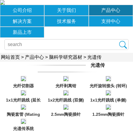
公司介绍
关于我们
产品中心
解决方案
技术服务
支持中心
新品上市
网站首页
>
产品中心
>
脑科学研究器材
>
光遗传
光遗传
光纤切割器
光纤剥离钳
光纤旋转接头 (转环)
1x1光纤跳线 (延长
1x2光纤跳线 (双侧)
1x1光纤跳线 (单侧)
线)
陶瓷套管 (Mating
2.5mm陶瓷插针
1.25mm陶瓷插针
Sleeve)
(Cannula)
(Cannula)
光遗传系统