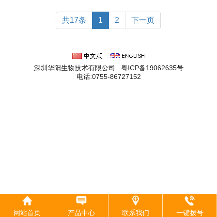
部固定器（多用）
部固定器（滚球版）
部固定器（跑步机
共17条
1
2
下一页
版）
深圳华阳生物技术有限公司 粤ICP备19062635号
电话:0755-86727152
网站首页
产品中心
联系我们
一键拨号