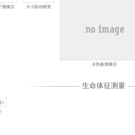
电子测痛仪
大小鼠动物笼
冷热板测痛仪
生命体征测量
）