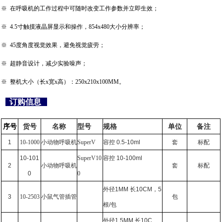
※ 在呼吸机的工作过程中可随时改变工作参数并立即生效；
※ 4.5寸触摸液晶屏显示和操作，854x480大小分辨率；
※ 45度角度视觉效果，避免视觉疲劳；
※ 超静音设计，减少实验噪声；
※ 整机大小（长x宽x高）：250x210x100MM。
订购信息
序号
货号
名称
型号
规格
单位
备注
1
10-1000
小动物呼吸机
SuperV
容控 0.5-10ml
套
标配
10-101
SuperV10
容控 10-100ml
2
小动物呼吸机
套
标配
0
0
外径1MM 长10CM，
5
3
10-2503
小鼠气管插管
包
根/包
外径1.5MM 长10C