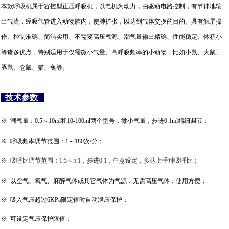
本款呼吸机属于容控型正压呼吸机，以电机为动力，由驱动电路控制，有节律地输
出气流，经吸气管进入动物肺内，使肺扩张，以达到气体交换的目的。具有触屏操
作、控制准确、简洁实用、不需要高压气源、潮气量输出精确、性能稳定、体积小
等诸多优点，特别适用于仅需微小气量、高呼吸频率的小动物，比如小鼠、大鼠、
豚鼠、仓鼠、猫、兔等。
技术参数
※ 潮气量：0.5～10ml和10-100ml两个型号
，微小气量，步进0.1ml精细调节；
※
呼吸频率调节范围：1～180次/分；
※
吸呼比调节范围：1:5～5:1，步进0.1，任意设定，多达上千种吸呼比；
※ 以空气、氧气、麻醉气体或其它气体为气源，无需高压气体，使用方便；
※ 吸入气压超过6KPa限定值时自动泄压保护；
※ 可设定气压保护限值；